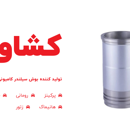
کشاو
تولید کننده بوش سیلندر کامیون
پرکینز
رومانی
ج
هانیماک
زتور