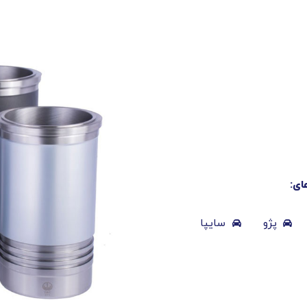
ای:
پژو
سایپا